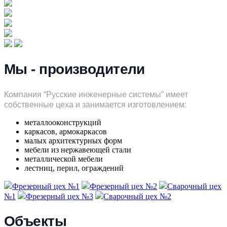
Мы - производители
Компания “Русские инженерные системы” имеет
собственные цеха и занимается изготовлением:
металлооконструкций
каркасов, армокаркасов
малых архитектурных форм
мебели из нержавеющей стали
металлической мебели
лестниц, перил, ограждений
Фрезерный цех №1
Фрезерный цех №2
Сварочный цех
№1
Фрезерный цех №3
Сварочный цех №2
Объекты