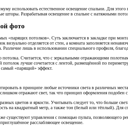
муму использовать естественное освещение спальни. Для этого 
ные шторы. Разрабатывая освещение в спальне с натяжными пото
кой фото
мых «парящих потолков». Суть заключается в закладке при монт
ок визуально отделяется от стен, а комната заполняется ненавя
. Различие лишь в использовании специального профиля, благод
о потолка. Считается, что с зеркальными отражающими полотна
й потолок лучше сочетается с лентой, размещённой по периметр
от самый «парящий» эффект.
нтировать в принципе любые источники света в различных мест
слишком отражают свет, так что принцип оформления подобен 
азных цветов и яркости. Учитывать следует то, что больше све
сть на квадратный метр, а также тон (белый или тёплый). Для 
е существуют управления с помощью пульта, позволяющего регу
ть приглушённое расслабляющее освещение.