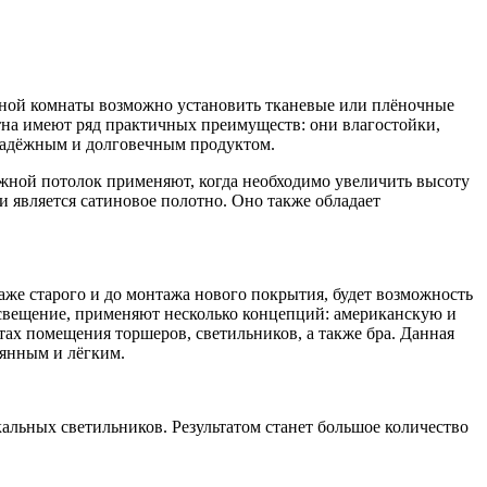
льной комнаты возможно установить тканевые или плёночные
тна имеют ряд практичных преимуществ: они влагостойки,
 надёжным и долговечным продуктом.
яжной потолок применяют, когда необходимо увеличить высоту
 является сатиновое полотно. Оно также обладает
аже старого и до монтажа нового покрытия, будет возможность
освещение, применяют несколько концепций: американскую и
ах помещения торшеров, светильников, а также бра. Данная
еянным и лёгким.
кальных светильников. Результатом станет большое количество