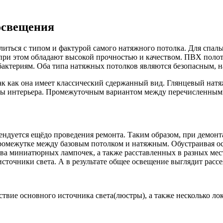
освещения
литься с типом и фактурой самого натяжного потолка. Для спа
 при этом обладают высокой прочностью и качеством. ПВХ поло
 бактериям. Оба типа натяжных потолков являются безопасным,
ак как она имеет классический сдержанный вид. Глянцевый нат
меты интерьера. Промежуточным вариантом между перечисленными
ендуется ещёдо проведения ремонта. Таким образом, при демонт
 промежутке между базовым потолком и натяжным. Обустраивая 
ва миниатюрных лампочек, а также расставленных в разных мест
сточники света. А в результате общее освещение выглядит расс
твие основного источника света(люстры), а также несколько ло