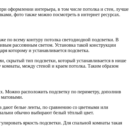
при оформлении интерьера, в том числе потолка и стен, лучше
лками, фото также можно посмотреть в интернет ресурсах.
аже по всему контуру потолка светодиодной подсветки. В
зчивым рассеянным светом. Установка такой конструкции
аря которому и устанавливается подсветка.
ми, скрытый тип подсветки, который устанавливается в нише
у комнаты, между стеной и краем потолка. Таким образом
ах. Можно расположить подсветку по периметру, дополнив
с матовыми.
та дают белые ленты, по сравнению со цветными или
спальни обычно выбирают белый тёплый цвет.
лировать яркость подсветки. Для спальной комнаты такая