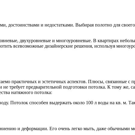
и, достоинствами и недостатками. Выбирая полотно для своего
вневые, двухуровневые и многоуровневые. В квартирах небольш
лотить всевозможные дизайнерские решения, используя многоур
емо практичных и эстетичных аспектов. Плюсы, связанные с пр
 и не требует предварительной подготовки потолка. К тому же,
ства натяжного потолка:
оду. Потолок способен выдержать около 100 л воды на кв. м. Та
 к гниению и деформации. Его очень легко мыть, даже обычными