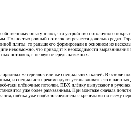
о собственному опыту знают, что устройство потолочного покры
ым. Полностью ровный потолок встречается довольно редко. Гор
нной плиты, то раньше его формировали в основном из несколь
ципе невозможно, что приводит к необходимости выравнивания 
ных потолков, в первую очередь натяжных.
оридных материалов или же специальных тканей. В основе пос
чным, и специалисты рекомендуют устанавливать его в частных д
всё-таки плёночные потолки. ПВХ плёнку выпускают в рулонах р
л становится уже более размазанным. При монтаже сначала полот
вания, плёнка уже надёжно соединена с крепежами по всему пер