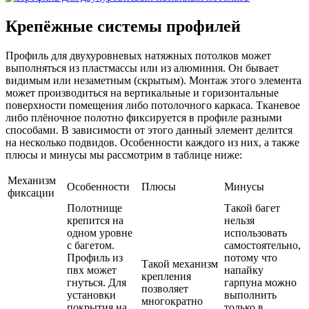
Крепёжные системы профилей
Профиль для двухуровневых натяжных потолков может
выполняться из пластмассы или из алюминия. Он бывает
видимым или незаметным (скрытым). Монтаж этого элемента
может производиться на вертикальные и горизонтальные
поверхности помещения либо потолочного каркаса. Тканевое
либо плёночное полотно фиксируется в профиле разными
способами. В зависимости от этого данный элемент делится
на несколько подвидов. Особенности каждого из них, а также
плюсы и минусы мы рассмотрим в таблице ниже:
Механизм
Особенности
Плюсы
Минусы
фиксации
Полотнище
Такой багет
крепится на
нельзя
одном уровне
использовать
с багетом.
самостоятельно,
Профиль из
потому что
Такой механизм
пвх может
напайку
крепления
гнуться. Для
гарпуна можно
позволяет
установки
выполнить
многократно
покрытия на
только в