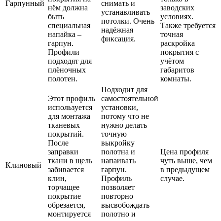
Гарпунный
снимать и
нём должна
заводских
устанавливать
быть
условиях.
потолки. Очень
специальная
Также требуется
надёжная
напайка –
точная
фиксация.
гарпун.
раскройка
Профили
покрытия с
подходят для
учётом
плёночных
габаритов
полотен.
комнаты.
Подходит для
Этот профиль
самостоятельной
используется
установки,
для монтажа
потому что не
тканевых
нужно делать
покрытий.
точную
После
выкройку
заправки
полотна и
Цена профиля
ткани в щель
напаивать
чуть выше, чем
Клиновый
забивается
гарпун.
в предыдущем
клин,
Профиль
случае.
торчащее
позволяет
покрытие
повторно
обрезается,
высвобождать
монтируется
полотно и