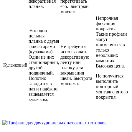
декоративная
перетягивать
планка.
его. Быстрый
монтаж.
Непрочная
фиксация
покрытия.
Это одна
Такие профили
цельная
могут
планка с двумя
применяться в
фиксаторами
Не требуется
только
(кулачками).
использовать
небольших
Один из них
декоративную
комнатах.
стационарный,
ленту или
Кулачковый
Высокая цена.
другой –
планку для
подвижный.
закрывания
Не получится
Полотно
щели. Быстрота
выполнить
заводится в
монтажа.
повторный
паз и надёжно
монтаж снятого
защемляется
покрытия.
кулачком.