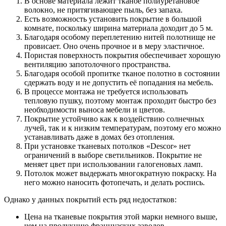
В основе материала лежит тканое полиуретановое
волокно, не притягивающее пыль, без запаха.
Есть возможность установить покрытие в большой
комнате, поскольку ширина материала доходит до 5 м.
Благодаря особому переплетению нитей полотнище не
провисает. Оно очень прочное и в меру эластичное.
Пористая поверхность покрытия обеспечивает хорошую
вентиляцию запотолочного пространства.
Благодаря особой пропитке тканое полотно в состоянии
сдержать воду и не допустить её попадания на мебель.
В процессе монтажа не требуется использовать
тепловую пушку, поэтому монтаж проходит быстро без
необходимости выноса мебели и цветов.
Покрытие устойчиво как к воздействию солнечных
лучей, так и к низким температурам, поэтому его можно
устанавливать даже в домах без отопления.
При установке тканевых потолков «Descor» нет
ограничений в выборе светильников. Покрытие не
меняет цвет при использовании галогеновых ламп.
Потолок может выдержать многократную покраску. На
него можно наносить фотопечать, и делать роспись.
Однако у данных покрытий есть ряд недостатков:
Цена на тканевые покрытия этой марки немного выше,
чем на продукцию французских заводов.