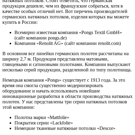
натяжных потолков. Стоит отметить, что германская
продукция дешевле, чем их французские собраться, хотя в
качестве особых отличий нет. Вот перечень производителей
германских натяжных потолков, изделия которых вы можете
купить в России:
Всемирно известная компания «Pongs Textil GmbH»
(сайт компании pongs.de)
Компания «Renolit AG» (сайт компании renolit.com)
В основном все линейки германских полотен рассчитаны на
ширину 2,7 м. Продукция представлена матовыми,
глянцевыми и сатиновыми полотнами. Компании выпускают
несколько серий продукции, разделенной по типу полотнища.
Немецкая компания «Pongs» существует с 1913 года. За это
время она смогла существенно модернизировать
оборудование и начать использовать новейшие
инновационные разработки в области производства натяжных
полотен. У нас представлены три серии натяжных потолков
этой компании:
Полотна марки «Mattfolie»
Покрытия серии «Lackfolie»
Немецкие тканевые натяжные потолки «Descor»